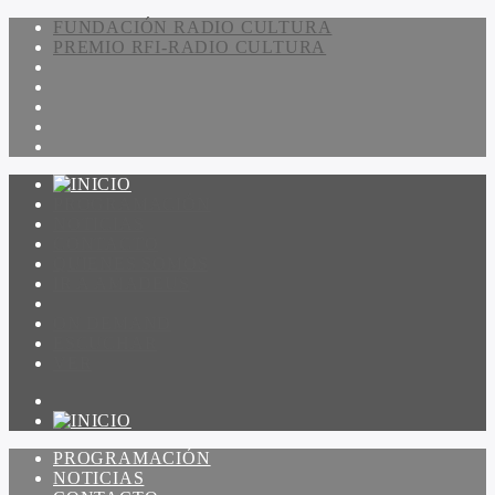
FUNDACIÓN RADIO CULTURA
PREMIO RFI-RADIO CULTURA
PROGRAMACIÓN
NOTICIAS
CONTACTO
QUIENES SOMOS
IR A AMADEUS
ON DEMAND
ESCUCHAR
VER
PROGRAMACIÓN
NOTICIAS