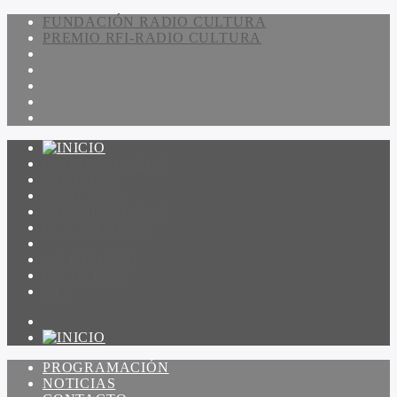
FUNDACIÓN RADIO CULTURA
PREMIO RFI-RADIO CULTURA
PROGRAMACIÓN
NOTICIAS
CONTACTO
QUIENES SOMOS
IR A AMADEUS
ON DEMAND
ESCUCHAR
VER
PROGRAMACIÓN
NOTICIAS