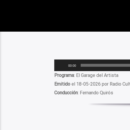
Reproductor
00:00
de
Programa
: El Garage del Artista
audio
Emitido
el 18-05-2026 por Radio Cul
Conducción
: Fernando Quirós