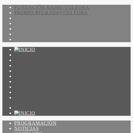
FUNDACIÓN RADIO CULTURA
PREMIO RFI-RADIO CULTURA
PROGRAMACIÓN
NOTICIAS
CONTACTO
QUIENES SOMOS
IR A AMADEUS
ON DEMAND
ESCUCHAR
VER
PROGRAMACIÓN
NOTICIAS