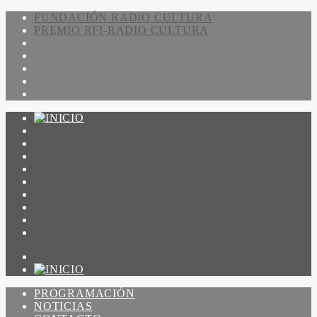
FUNDACIÓN RADIO CULTURA
PREMIO RFI-RADIO CULTURA
PROGRAMACIÓN
NOTICIAS
CONTACTO
QUIENES SOMOS
IR A AMADEUS
ON DEMAND
ESCUCHAR
VER
PROGRAMACIÓN
NOTICIAS