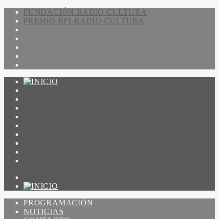
FUNDACIÓN RADIO CULTURA
PREMIO RFI-RADIO CULTURA
PROGRAMACIÓN
NOTICIAS
CONTACTO
QUIENES SOMOS
IR A AMADEUS
ON DEMAND
ESCUCHAR
VER
PROGRAMACIÓN
NOTICIAS