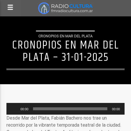
CRONOPIOS EN MAR DEL PLATA
CRONOPIOS EN MAR DEL
PLATA – 31-01-2025
Reproductor
00:00
00:00
de
Desde Mar del Plata, Fabián Bachero nos trae un
audio
recorrido por la vibrante temporada teatral de la ciudad.