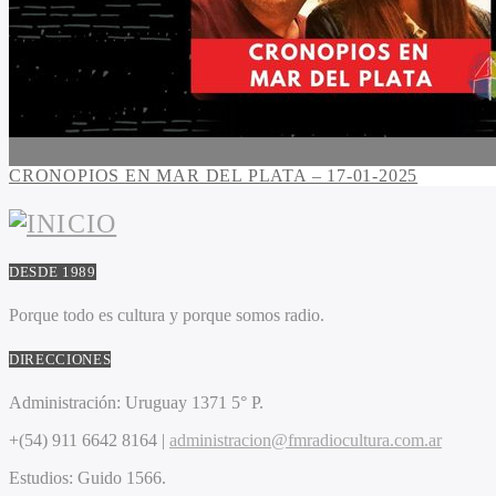
CRONOPIOS EN MAR DEL PLATA – 17-01-2025
DESDE 1989
Porque todo es cultura y porque somos radio.
DIRECCIONES
Administración:
Uruguay 1371 5° P.
+(54) 911 6642 8164 |
administracion@fmradiocultura.com.ar
Estudios:
Guido 1566.