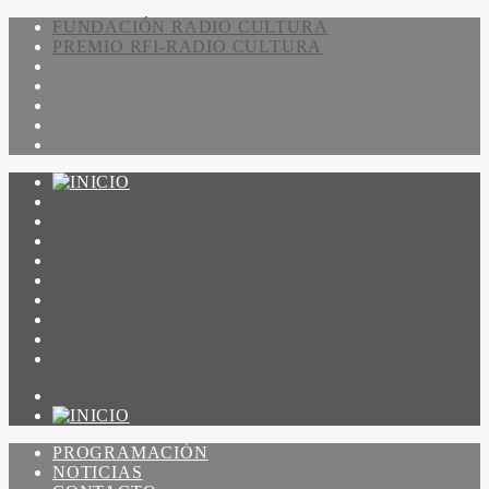
FUNDACIÓN RADIO CULTURA
PREMIO RFI-RADIO CULTURA
PROGRAMACIÓN
NOTICIAS
CONTACTO
QUIENES SOMOS
IR A AMADEUS
ON DEMAND
ESCUCHAR
VER
PROGRAMACIÓN
NOTICIAS