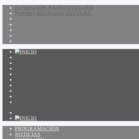
FUNDACIÓN RADIO CULTURA
PREMIO RFI-RADIO CULTURA
PROGRAMACIÓN
NOTICIAS
CONTACTO
QUIENES SOMOS
IR A AMADEUS
ON DEMAND
ESCUCHAR
VER
PROGRAMACIÓN
NOTICIAS