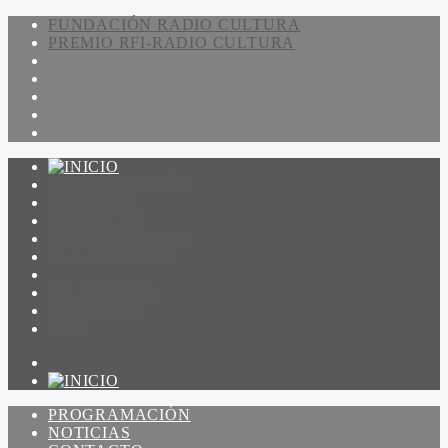
FUNDACIÓN RADIO CULTURA
PREMIO RFI-RADIO CULTURA
PROGRAMACIÓN
NOTICIAS
CONTACTO
QUIENES SOMOS
IR A AMADEUS
ON DEMAND
ESCUCHAR
VER
PROGRAMACIÓN
NOTICIAS