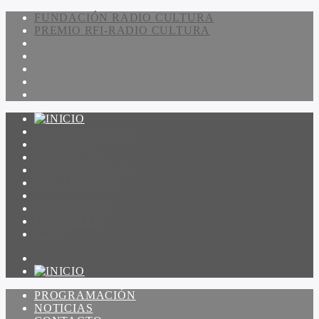
FUNDACIÓN RADIO CULTURA
PREMIO RFI-RADIO CULTURA
PROGRAMACIÓN
NOTICIAS
CONTACTO
QUIENES SOMOS
IR A AMADEUS
ON DEMAND
ESCUCHAR
VER
PROGRAMACIÓN
NOTICIAS