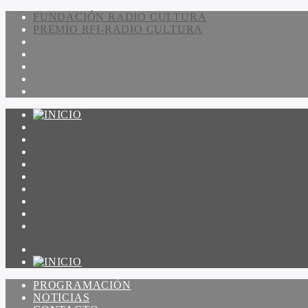
FUNDACIÓN RADIO CULTURA
PREMIO RFI-RADIO CULTURA
PROGRAMACIÓN
NOTICIAS
CONTACTO
QUIENES SOMOS
IR A AMADEUS
ON DEMAND
ESCUCHAR
VER
PROGRAMACIÓN
NOTICIAS