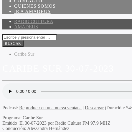
CONTACTO
QUIENES SOMOS
IR A AMADEUS
RADIO CULTURA
AMADEUS
Caribe Sur
CARIBE SUR 30-07-2023
Podcast:
Reproducir en una nueva ventana
|
Descargar
(Duración: 5
Programa
: Caribe Sur
Emitido
El 30-07-2023 por Radio Cultura FM 97.9 MHZ
Conducción
: Alessandra Hernández