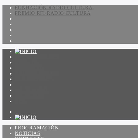
FUNDACIÓN RADIO CULTURA
PREMIO RFI-RADIO CULTURA
PROGRAMACIÓN
NOTICIAS
CONTACTO
QUIENES SOMOS
IR A AMADEUS
ON DEMAND
ESCUCHAR
VER
PROGRAMACIÓN
NOTICIAS