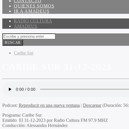
CONTACTO
QUIENES SOMOS
IR A AMADEUS
RADIO CULTURA
AMADEUS
Caribe Sur
CARIBE SUR 31-12-2023
Podcast:
Reproducir en una nueva ventana
|
Descargar
(Duración: 5
Programa
: Caribe Sur
Emitido
El 31-12-2023 por Radio Cultura FM 97.9 MHZ
Conducción
: Alessandra Hernández