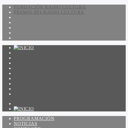
FUNDACIÓN RADIO CULTURA
PREMIO RFI-RADIO CULTURA
PROGRAMACIÓN
NOTICIAS
CONTACTO
QUIENES SOMOS
IR A AMADEUS
ON DEMAND
ESCUCHAR
VER
PROGRAMACIÓN
NOTICIAS