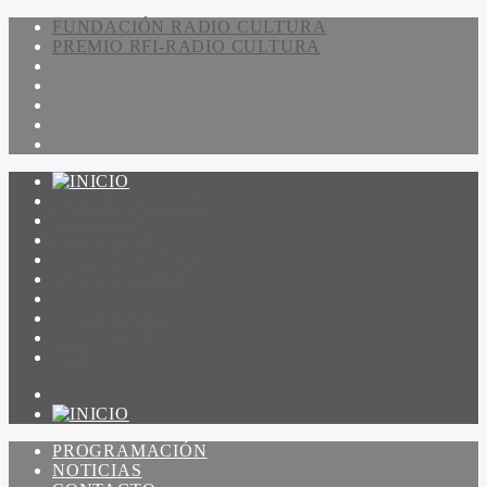
FUNDACIÓN RADIO CULTURA
PREMIO RFI-RADIO CULTURA
PROGRAMACIÓN
NOTICIAS
CONTACTO
QUIENES SOMOS
IR A AMADEUS
ON DEMAND
ESCUCHAR
VER
PROGRAMACIÓN
NOTICIAS