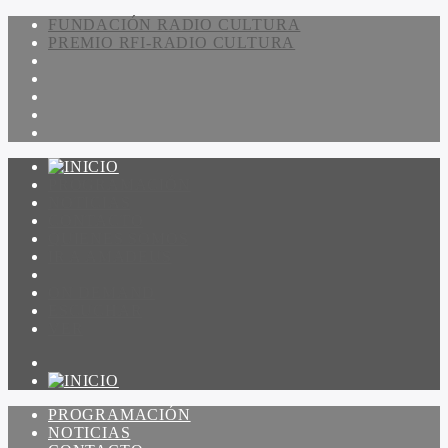
FUNDACIÓN RADIO CULTURA
PREMIO RFI-RADIO CULTURA
PROGRAMACIÓN
NOTICIAS
CONTACTO
QUIENES SOMOS
IR A AMADEUS
ON DEMAND
ESCUCHAR
VER
PROGRAMACIÓN
NOTICIAS