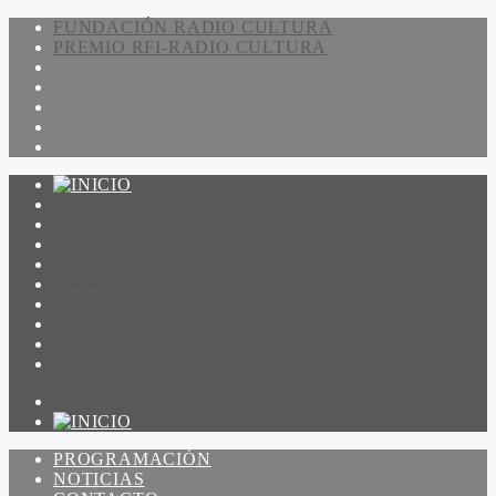
FUNDACIÓN RADIO CULTURA
PREMIO RFI-RADIO CULTURA
PROGRAMACIÓN
NOTICIAS
CONTACTO
QUIENES SOMOS
IR A AMADEUS
ON DEMAND
ESCUCHAR
VER
PROGRAMACIÓN
NOTICIAS