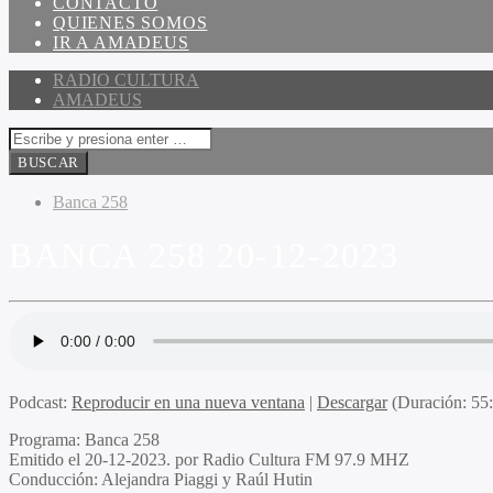
CONTACTO
QUIENES SOMOS
IR A AMADEUS
RADIO CULTURA
AMADEUS
Banca 258
BANCA 258 20-12-2023
Podcast:
Reproducir en una nueva ventana
|
Descargar
(Duración: 5
Programa:
Banca 258
Emitido el
20-12-2023. por Radio Cultura FM 97.9 MHZ
Conducción:
Alejandra Piaggi y Raúl Hutin