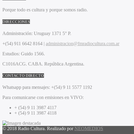
Porque todo es cultura y porque somos radio.
DIRECCIONES
Administración:
Uruguay 1371 5° P.
+(54) 911 6642 8164 |
administracion@fmradiocultura.com.ar
Estudios:
Guido 1566.
C1016ACG
. CABA.
República Argentina.
CONTACTO DIRECTO
Whatsapp para mensajes:
+(54) 9 11 5577 1192
Para comunicarse con emisiones en VIVO:
+ (54) 9 11 3987 4117
+ (54) 9 11 3987 4118
© 2018 Radio Cultura. Realizado por
NEOMEDIOS