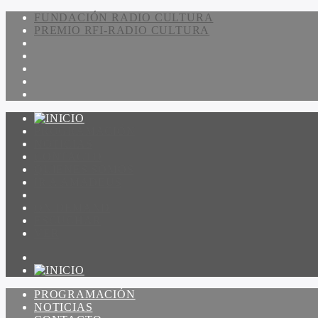
FUNDACIÓN RADIO CULTURA
PREMIO RFI-RADIO CULTURA
PROGRAMACIÓN
NOTICIAS
CONTACTO
QUIENES SOMOS
IR A AMADEUS
ON DEMAND
ESCUCHAR
VER
PROGRAMACIÓN
NOTICIAS