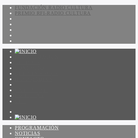
FUNDACIÓN RADIO CULTURA
PREMIO RFI-RADIO CULTURA
PROGRAMACIÓN
NOTICIAS
CONTACTO
QUIENES SOMOS
IR A AMADEUS
ON DEMAND
ESCUCHAR
VER
PROGRAMACIÓN
NOTICIAS