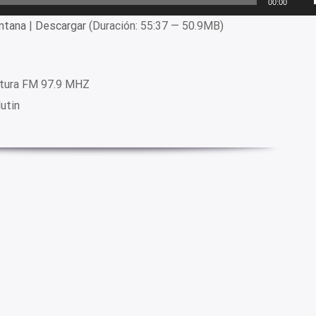
00:00
ntana
|
Descargar
(Duración: 55:37 — 50.9MB)
ltura FM 97.9 MHZ
utin