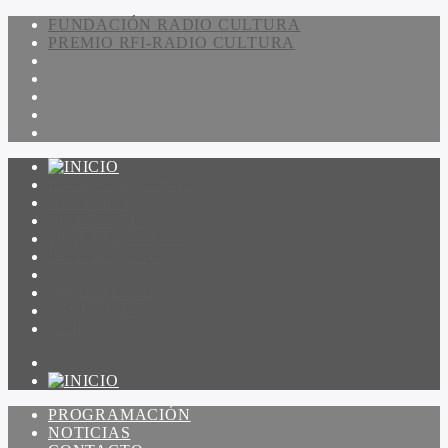
FUNDACIÓN RADIO CULTURA
PREMIO RFI-RADIO CULTURA
PROGRAMACIÓN
NOTICIAS
CONTACTO
QUIENES SOMOS
IR A AMADEUS
ON DEMAND
ESCUCHAR
VER
PROGRAMACIÓN
NOTICIAS