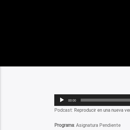
Reproductor
00:00
de
Podcast:
Reproducir en una nueva ve
audio
Programa
: Asignatura Pendiente