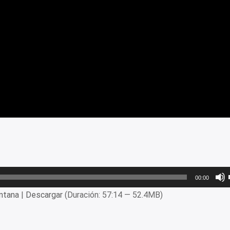
00:00
ntana
|
Descargar
(Duración: 57:14 — 52.4MB)