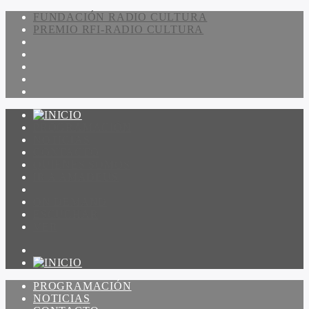
FUNDACIÓN RADIO CULTURA
PREMIO RFI-RADIO CULTURA
PROGRAMACIÓN
NOTICIAS
CONTACTO
QUIENES SOMOS
IR A AMADEUS
ON DEMAND
ESCUCHAR
VER
PROGRAMACIÓN
NOTICIAS