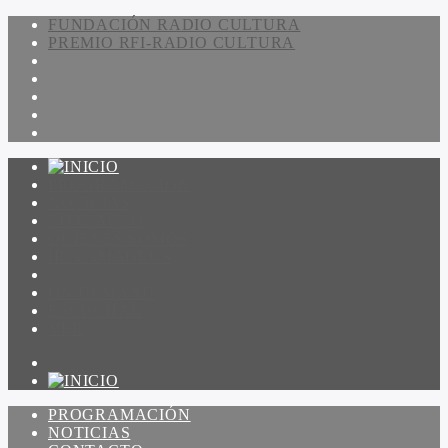
FUNDACIÓN RADIO CULTURA
PREMIO RFI-RADIO CULTURA
PROGRAMACIÓN
NOTICIAS
CONTACTO
QUIENES SOMOS
IR A AMADEUS
ON DEMAND
ESCUCHAR
VER
PROGRAMACIÓN
NOTICIAS