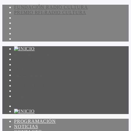
FUNDACIÓN RADIO CULTURA
PREMIO RFI-RADIO CULTURA
PROGRAMACIÓN
NOTICIAS
CONTACTO
QUIENES SOMOS
IR A AMADEUS
ON DEMAND
ESCUCHAR
VER
PROGRAMACIÓN
NOTICIAS