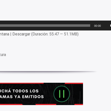
00:00
ntana
|
Descargar
(Duración: 55:47 — 51.1MB)
tura