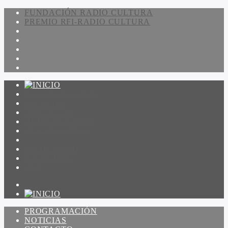
FUNDACIÓN RADIO CULTURA
PREMIO RFI-RADIO CULTURA
PROGRAMACIÓN
NOTICIAS
CONTACTO
QUIENES SOMOS
IR A AMADEUS
ON DEMAND
ESCUCHAR
VER
PROGRAMACIÓN
NOTICIAS