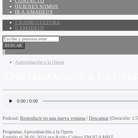
CONTACTO
QUIENES SOMOS
IR A AMADEUS
RADIO CULTURA
AMADEUS
Aproximación a la Opera
APROXIMACIÓN A LA OPERA
Podcast:
Reproducir en una nueva ventana
|
Descargar
(Duración: 1:
Programa:
Aproximación a la Opera
Emitido el
28-01-2024 por Radio Cultura FM 97.9 MHZ