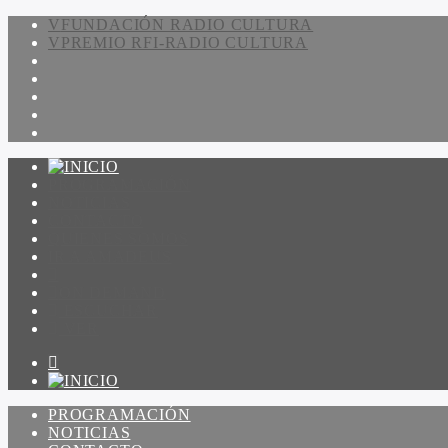
FUNDACIÓN RADIO CULTURA
PREMIO RFI-RADIO CULTURA
PROGRAMACIÓN
NOTICIAS
CONTACTO
QUIENES SOMOS
IR A AMADEUS
ON DEMAND
ESCUCHAR
VER
PROGRAMACIÓN
NOTICIAS