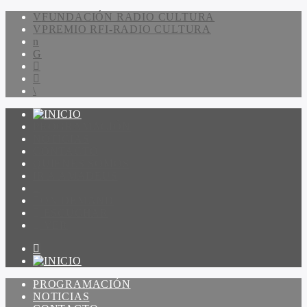
FUNDACIÓN RADIO CULTURA
PREMIO RFI-RADIO CULTURA
PROGRAMACIÓN
NOTICIAS
CONTACTO
QUIENES SOMOS
IR A AMADEUS
ON DEMAND
ESCUCHAR
VER
PROGRAMACIÓN
NOTICIAS