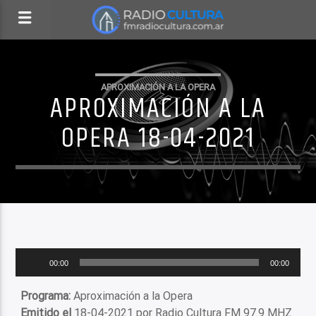
APROXIMACIÓN A LA OPERA
APROXIMACIÓN A LA
OPERA 18-04-2021
Reproductor
00:00
00:00
de
audio
Programa:
Aproximación a la Opera
Emitido el
18-04-2021 por Radio Cultura FM 97.9 MHZ