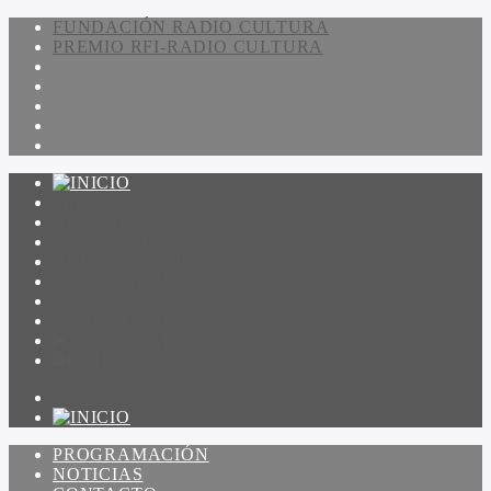
FUNDACIÓN RADIO CULTURA
PREMIO RFI-RADIO CULTURA
PROGRAMACIÓN
NOTICIAS
CONTACTO
QUIENES SOMOS
IR A AMADEUS
ON DEMAND
ESCUCHAR
VER
PROGRAMACIÓN
NOTICIAS