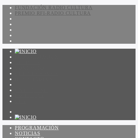
FUNDACIÓN RADIO CULTURA
PREMIO RFI-RADIO CULTURA
PROGRAMACIÓN
NOTICIAS
CONTACTO
QUIENES SOMOS
IR A AMADEUS
ON DEMAND
ESCUCHAR
VER
PROGRAMACIÓN
NOTICIAS