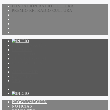
FUNDACIÓN RADIO CULTURA
PREMIO RFI-RADIO CULTURA
PROGRAMACIÓN
NOTICIAS
CONTACTO
QUIENES SOMOS
IR A AMADEUS
ON DEMAND
ESCUCHAR
VER
PROGRAMACIÓN
NOTICIAS