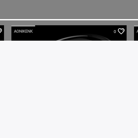
AONIKENK
0