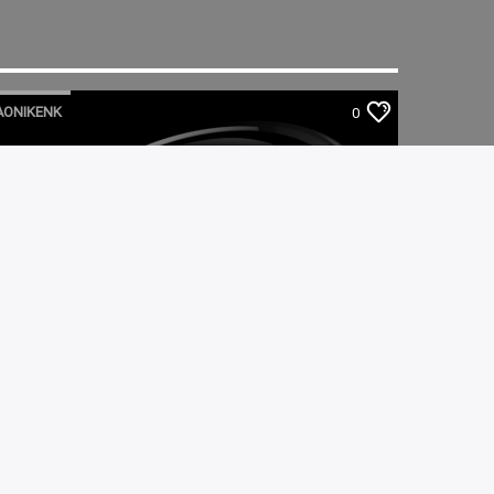
AONIKENK
0