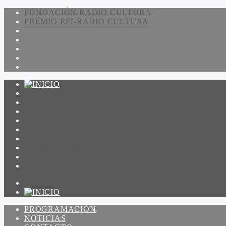
FUNDACIÓN RADIO CULTURA
PREMIO RFI-RADIO CULTURA
PROGRAMACIÓN
NOTICIAS
CONTACTO
QUIENES SOMOS
IR A AMADEUS
ON DEMAND
ESCUCHAR
VER
PROGRAMACIÓN
NOTICIAS