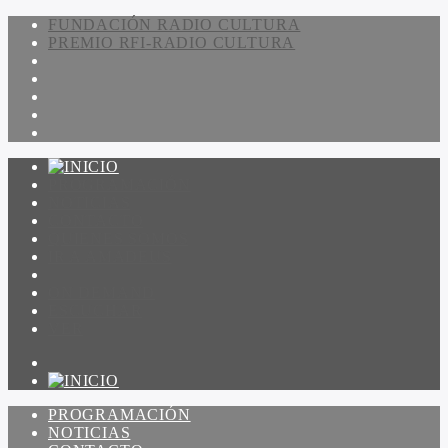
FUNDACIÓN RADIO CULTURA
PREMIO RFI-RADIO CULTURA
PROGRAMACIÓN
NOTICIAS
CONTACTO
QUIENES SOMOS
IR A AMADEUS
ON DEMAND
ESCUCHAR
VER
PROGRAMACIÓN
NOTICIAS