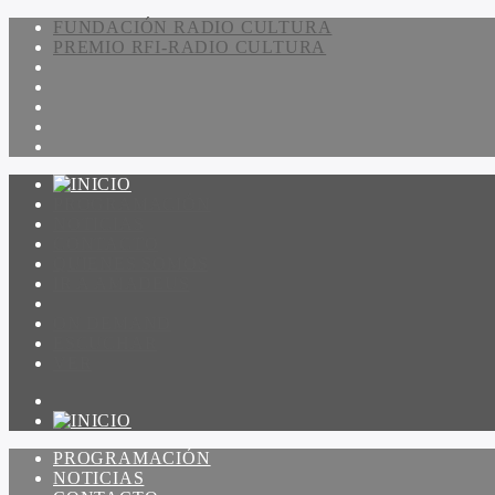
FUNDACIÓN RADIO CULTURA
PREMIO RFI-RADIO CULTURA
PROGRAMACIÓN
NOTICIAS
CONTACTO
QUIENES SOMOS
IR A AMADEUS
ON DEMAND
ESCUCHAR
VER
PROGRAMACIÓN
NOTICIAS