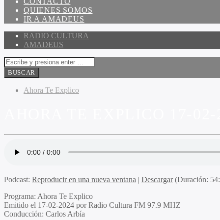
CONTACTO
QUIENES SOMOS
IR A AMADEUS
RADIO CULTURA
AMADEUS
Ahora Te Explico
AHORA TE EXPLICO 17-02-
Podcast:
Reproducir en una nueva ventana
|
Descargar
(Duración: 5
Programa
: Ahora Te Explico
Emitido
el 17-02-2024 por Radio Cultura FM 97.9 MHZ
Conducción
: Carlos Arbía