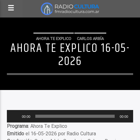
AHORA TE EXPLICO
CARLOS ARBÍA
AHORA TE EXPLICO 16-05-
2026
Reproductor
00:00
00:00
de
Programa
: Ahora Te Explico
audio
Emitido
el 16-05-2026 por Radio Cultura