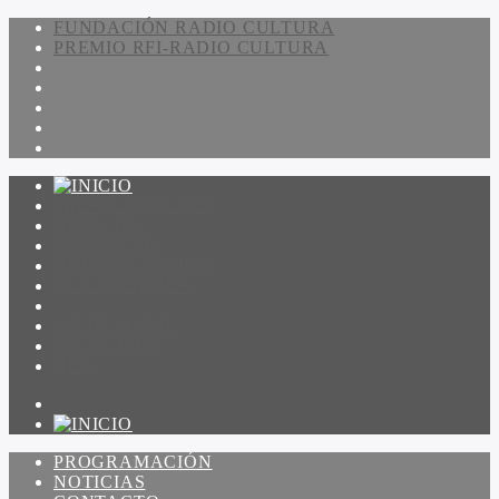
FUNDACIÓN RADIO CULTURA
PREMIO RFI-RADIO CULTURA
PROGRAMACIÓN
NOTICIAS
CONTACTO
QUIENES SOMOS
IR A AMADEUS
ON DEMAND
ESCUCHAR
VER
PROGRAMACIÓN
NOTICIAS