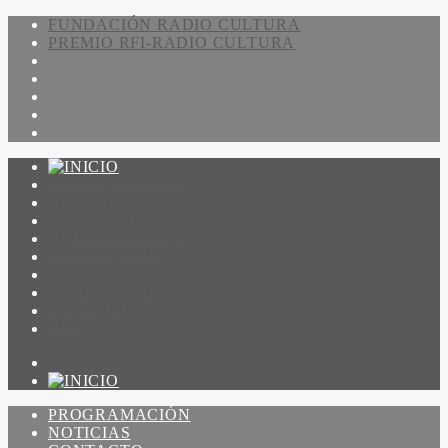
FUNDACIÓN RADIO CULTURA
PREMIO RFI-RADIO CULTURA
PROGRAMACIÓN
NOTICIAS
CONTACTO
QUIENES SOMOS
IR A AMADEUS
ON DEMAND
ESCUCHAR
VER
PROGRAMACIÓN
NOTICIAS