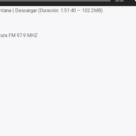
00:00
ntana
|
Descargar
(Duración: 1:51:40 — 102.2MB)
ltura FM 97.9 MHZ