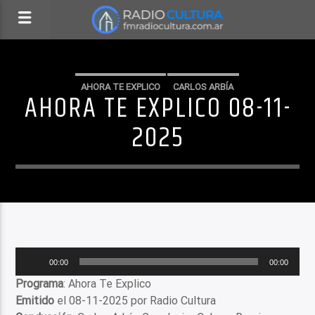
AHORA TE EXPLICO
CARLOS ARBÍA
AHORA TE EXPLICO 08-11-
2025
Reproductor
00:00
00:00
de
Programa
: Ahora Te Explico
audio
Emitido
el 08-11-2025 por Radio Cultura