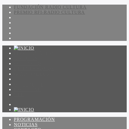
FUNDACIÓN RADIO CULTURA
PREMIO RFI-RADIO CULTURA
PROGRAMACIÓN
NOTICIAS
CONTACTO
QUIENES SOMOS
IR A AMADEUS
ON DEMAND
ESCUCHAR
VER
PROGRAMACIÓN
NOTICIAS