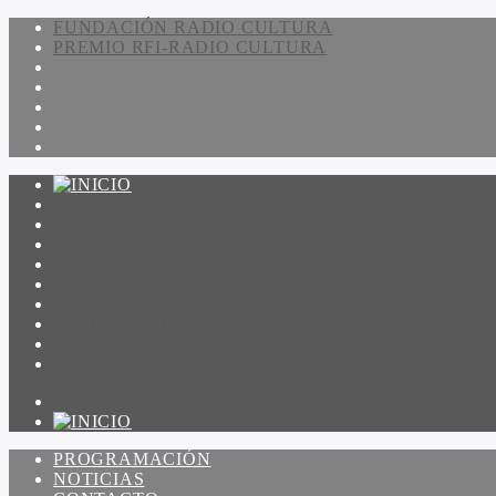
FUNDACIÓN RADIO CULTURA
PREMIO RFI-RADIO CULTURA
PROGRAMACIÓN
NOTICIAS
CONTACTO
QUIENES SOMOS
IR A AMADEUS
ON DEMAND
ESCUCHAR
VER
PROGRAMACIÓN
NOTICIAS