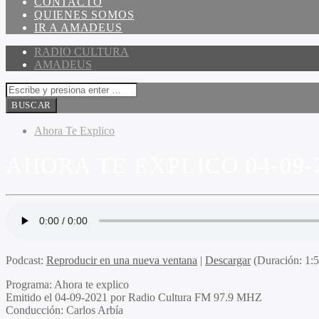
CONTACTO
QUIENES SOMOS
IR A AMADEUS
RADIO CULTURA
AMADEUS
Ahora Te Explico
AHORA TE EXPLICO 04-09-
Podcast:
Reproducir en una nueva ventana
|
Descargar
(Duración: 1:
Programa
: Ahora te explico
Emitido
el 04-09-2021 por Radio Cultura FM 97.9 MHZ
Conducción
: Carlos Arbía