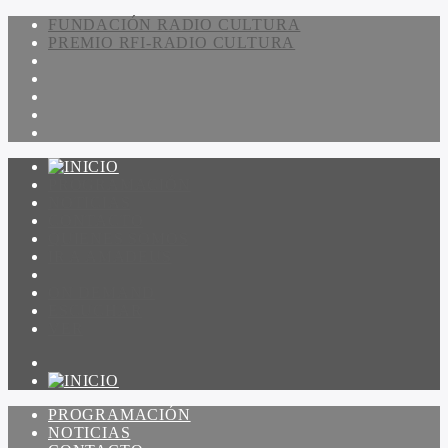
FUNDACIÓN RADIO CULTURA
PREMIO RFI-RADIO CULTURA
PROGRAMACIÓN
NOTICIAS
CONTACTO
QUIENES SOMOS
IR A AMADEUS
ON DEMAND
ESCUCHAR
VER
PROGRAMACIÓN
NOTICIAS