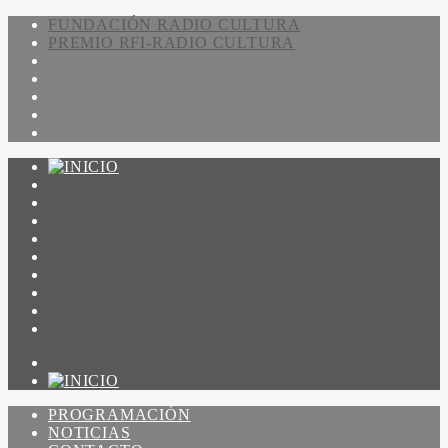
FUNDACIÓN RADIO CULTURA
PREMIO RFI-RADIO CULTURA
PROGRAMACIÓN
NOTICIAS
CONTACTO
QUIENES SOMOS
IR A AMADEUS
ON DEMAND
ESCUCHAR
VER
PROGRAMACIÓN
NOTICIAS