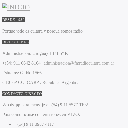
DESDE 1989
Porque todo es cultura y porque somos radio.
DIRECCIONES
Administración:
Uruguay 1371 5° P.
+(54) 911 6642 8164 |
administracion@fmradiocultura.com.ar
Estudios:
Guido 1566.
C1016ACG
. CABA.
República Argentina.
CONTACTO DIRECTO
Whatsapp para mensajes:
+(54) 9 11 5577 1192
Para comunicarse con emisiones en VIVO:
+ (54) 9 11 3987 4117