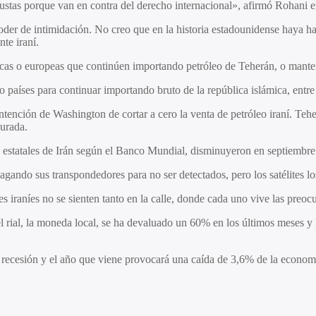
ustas porque van en contra del derecho internacional», afirmó Rohani en
der de intimidación. No creo que en la historia estadounidense haya ha
te iraní.
icas o europeas que continúen importando petróleo de Teherán, o mante
aíses para continuar importando bruto de la república islámica, entre 
intención de Washington de cortar a cero la venta de petróleo iraní. Teh
gurada.
 estatales de Irán según el Banco Mundial, disminuyeron en septiembre d
agando sus transpondedores para no ser detectados, pero los satélites lo
es iraníes no se sienten tanto en la calle, donde cada uno vive las preoc
rial, la moneda local, se ha devaluado un 60% en los últimos meses y 
n recesión y el año que viene provocará una caída de 3,6% de la econom