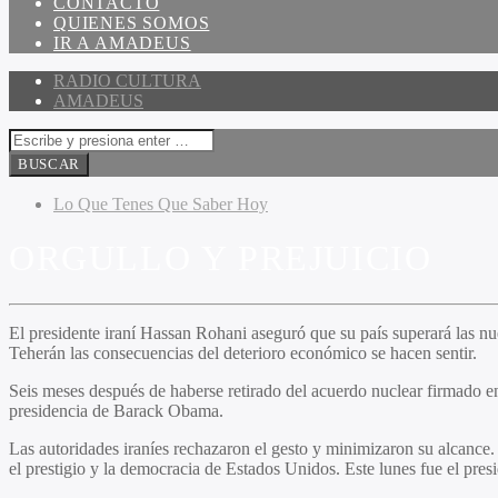
CONTACTO
QUIENES SOMOS
IR A AMADEUS
RADIO CULTURA
AMADEUS
Lo Que Tenes Que Saber Hoy
ORGULLO Y PREJUICIO
El presidente iraní Hassan Rohani aseguró que su país superará las nue
Teherán las consecuencias del deterioro económico se hacen sentir.
Seis meses después de haberse retirado del acuerdo nuclear firmado en
presidencia de Barack Obama.
Las autoridades iraníes rechazaron el gesto y minimizaron su alcance
el prestigio y la democracia de Estados Unidos. Este lunes fue el pre