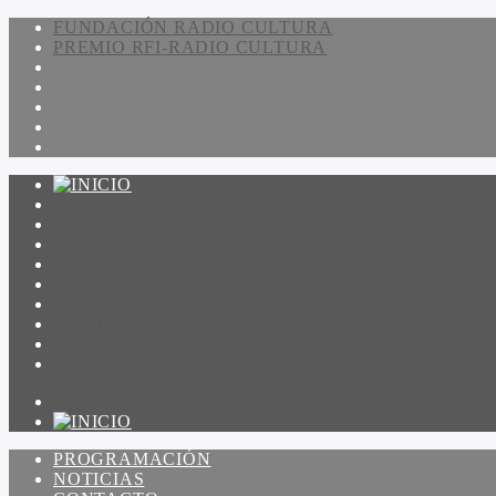
FUNDACIÓN RADIO CULTURA
PREMIO RFI-RADIO CULTURA
PROGRAMACIÓN
NOTICIAS
CONTACTO
QUIENES SOMOS
IR A AMADEUS
ON DEMAND
ESCUCHAR
VER
PROGRAMACIÓN
NOTICIAS