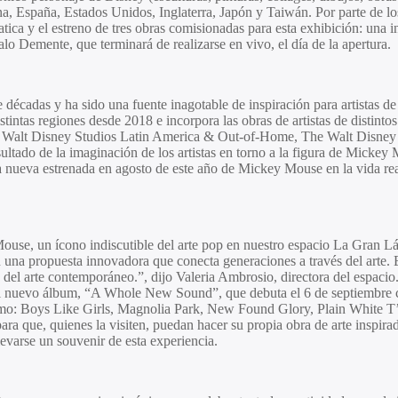
ina, España, Estados Unidos, Inglaterra, Japón y Taiwán. Por parte de lo
atica
y el estreno de tres obras comisionadas para esta exhibición: una in
alo Demente
, que terminará de realizarse en vivo, el día de la apertura.
das y ha sido una fuente inagotable de inspiración para artistas de t
tintas regiones desde 2018 e incorpora las obras de artistas de distintos
 Walt Disney Studios Latin America & Out-of-Home, The Walt Disney
sultado de la imaginación de los artistas en torno a la figura de
Mickey 
la nueva estrenada en agosto de este año de
Mickey Mouse
en la vida re
Mouse
, un ícono indiscutible del arte pop en nuestro espacio La Gran L
 una propuesta innovadora que conecta generaciones a través del arte. 
del arte contemporáneo.”, dijo Valeria Ambrosio, directora del espacio.
el nuevo álbum, “A Whole New Sound”, que debuta el 6 de septiembre c
mo:
Boys Like Girls, Magnolia Park, New Found Glory, Plain White T’s
 para que, quienes la visiten, puedan hacer su propia obra de arte inspir
evarse un souvenir de esta experiencia.