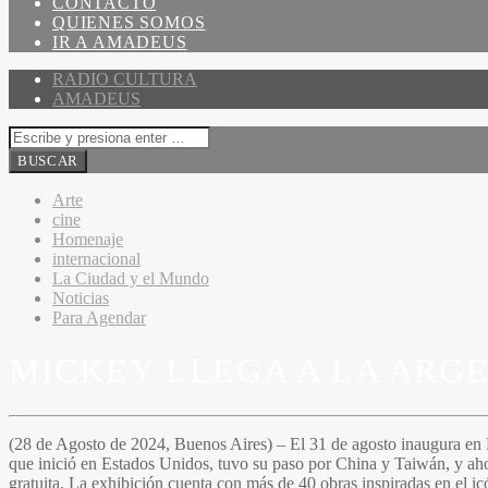
CONTACTO
QUIENES SOMOS
IR A AMADEUS
RADIO CULTURA
AMADEUS
Arte
cine
Homenaje
internacional
La Ciudad y el Mundo
Noticias
Para Agendar
MICKEY LLEGA A LA ARG
(28 de Agosto de 2024, Buenos Aires) – El 31 de agosto inaugura en
que inició en Estados Unidos, tuvo su paso por China y Taiwán, y aho
gratuita. La exhibición cuenta con más de 40 obras inspiradas en el icó