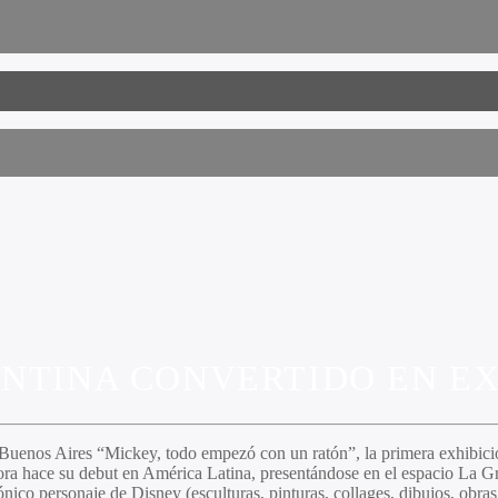
ENTINA CONVERTIDO EN E
 Buenos Aires “
Mickey, todo empezó con un ratón
”, la primera exhibi
ra hace su debut en América Latina, presentándose en el espacio La Gr
nico personaje de Disney (esculturas, pinturas, collages, dibujos, obras 