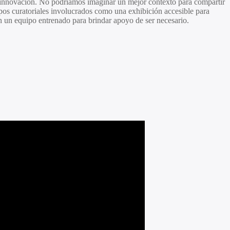
 la innovación. No podríamos imaginar un mejor contexto para compartir
pos curatoriales involucrados como una exhibición accesible para
on un equipo entrenado para brindar apoyo de ser necesario.