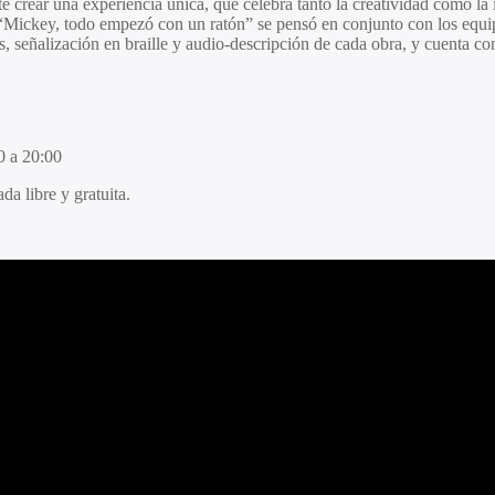
mete crear una experiencia única, que celebra tanto la creatividad como
“
Mickey, todo empezó con un ratón
” se pensó en conjunto con los equi
s, señalización en braille y audio-descripción de cada obra, y cuenta c
0 a 20:00
a libre y gratuita.