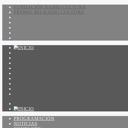
FUNDACIÓN RADIO CULTURA
PREMIO RFI-RADIO CULTURA
PROGRAMACIÓN
NOTICIAS
CONTACTO
QUIENES SOMOS
IR A AMADEUS
ON DEMAND
ESCUCHAR
VER
PROGRAMACIÓN
NOTICIAS