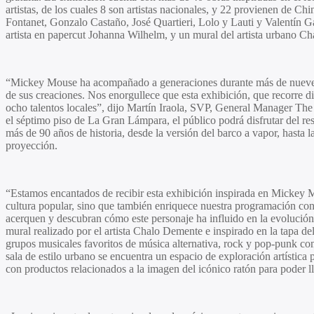
artistas, de los cuales 8 son artistas nacionales, y 22 provienen de Ch
Fontanet
,
Gonzalo Castaño
,
José Quartieri
, Lolo y Lauti y
Valentín G
artista en papercut
Johanna Wilhelm
, y un mural del artista urbano
Ch
“Mickey Mouse ha acompañado a generaciones durante más de nueve déca
de sus creaciones. Nos enorgullece que esta exhibición, que recorre dis
ocho talentos locales”, dijo
Martín Iraola
, SVP, General Manager The
el séptimo piso de
La Gran Lámpara
, el público podrá disfrutar del re
más de 90 años de historia, desde la versión del barco a vapor, hasta 
proyección.
“Estamos encantados de recibir esta exhibición inspirada en
Mickey 
cultura popular, sino que también enriquece nuestra programación con
acerquen y descubran cómo este personaje ha influido en la evolución 
mural realizado por el artista
Chalo Demente
e inspirado en la tapa d
grupos musicales favoritos de música alternativa, rock y pop-punk co
sala de estilo urbano se encuentra un espacio de exploración artística
con productos relacionados a la imagen del icónico ratón para poder ll