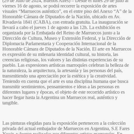
(29 de Julio de 2024, Buenos Aires) – Desde el lunes 29 de julio al
viernes 16 de agosto, se podrá recorrer la exposición de artes
visuales “Marruecos auténtico”, en el entre piso del Anexo “A” de la
Honorable Cámara de Diputados de la Nación, ubicado en Av.
Rivadavia 1841 (CABA), con entrada gratuita. La inauguración se
llevará a cabo el jueves 1 de agosto a las 12h. La exhibición es
organizada por la Embajada del Reino de Marruecos junto a la
Dirección de Cultura, Museo y Extensión Federal, y la Dirección de
Diplomacia Parlamentaria y Cooperación Internacional de la
Honorable Cámara de Diputados de la Nación. El arte en Marruecos
es expresión de su milenaria identidad cultural, su historia, las
creencias religiosas, los valores y las distintas experiencias de su
pueblo. Las expresiones artísticas marroquíes celebran la belleza de
la naturaleza, la arquitectura, la artesanía y las personas del país,
transmitiendo una apreciación por la estética y la creatividad.
Teniendo en cuenta que el arte es una disciplina humana que busca
transmitir sentimientos, pensamientos e ideas a las personas en
diferentes lugares y épocas, el objeto de este recorrido artístico es
hacer llegar hasta la Argentina un Marruecos real, auténtico y
tangible.
Las pinturas elegidas para la exposición pertenecen a la colección
privada del actual embajador de Marruecos en Argentina, S.E
Fares
Yassir
, y fueron realizadas por diferentes artistas marroquíes. En