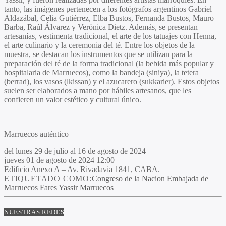
tanto, las imágenes pertenecen a los fotógrafos argentinos
Gabriel
Aldazábal, Celia Gutiérrez, Elba Bustos, Fernanda Bustos, Mauro
Barba, Raúl Álvarez
y
Verónica Dietz.
Además, se presentan
artesanías, vestimenta tradicional, el arte de los tatuajes con Henna,
el arte culinario y la ceremonia del té. Entre los objetos de la
muestra, se destacan los instrumentos que se utilizan para la
preparación del té de la forma tradicional (la bebida más popular y
hospitalaria de Marruecos), como la bandeja (siniya), la tetera
(berrad), los vasos (lkissan) y el azucarero (sukkarier). Estos objetos
suelen ser elaborados a mano por hábiles artesanos, que les
confieren un valor estético y cultural único.
Marruecos auténtico
del lunes 29 de julio al 16 de agosto de 2024
jueves 01 de agosto de 2024 12:00
Edificio Anexo A – Av. Rivadavia 1841, CABA.
ETIQUETADO COMO:
Congreso de la Nacion
Embajada de
Marruecos
Fares Yassir
Marruecos
NUESTRAS REDES